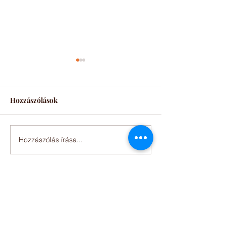
Hozzászólások
Őszi desszertek
Ünnepi desszertek
Hozzászólás írása...
Kapcsolat