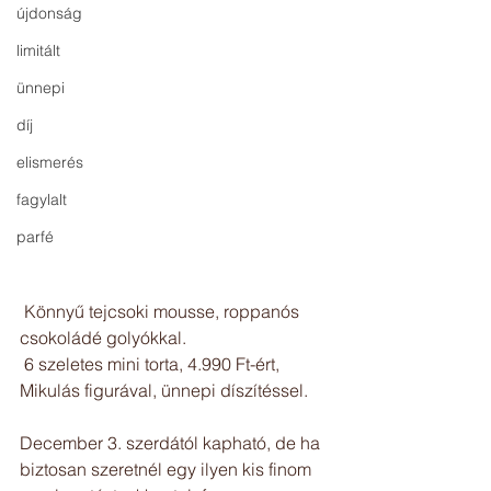
újdonság
limitált
ünnepi
díj
elismerés
fagylalt
parfé
 Könnyű tejcsoki mousse, roppanós 
csokoládé golyókkal.
 6 szeletes mini torta, 4.990 Ft-ért, 
Mikulás figurával, ünnepi díszítéssel.
December 3. szerdától kapható, de ha 
biztosan szeretnél egy ilyen kis finom 