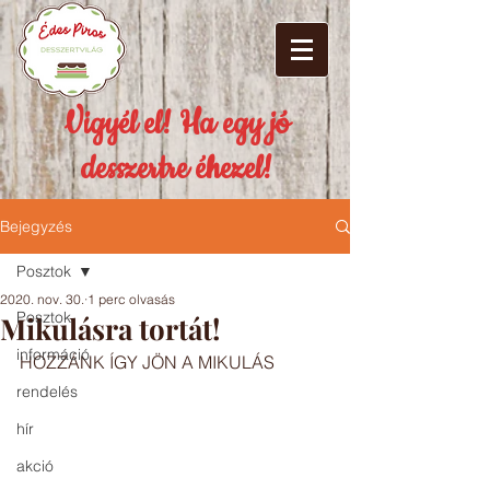
Vigyél el! Ha egy jó
desszertre éhezel!
Bejegyzés
Posztok
2020. nov. 30.
1 perc olvasás
Posztok
Mikulásra tortát!
információ
HOZZÁNK ÍGY JÖN A MIKULÁS 
rendelés
hír
akció