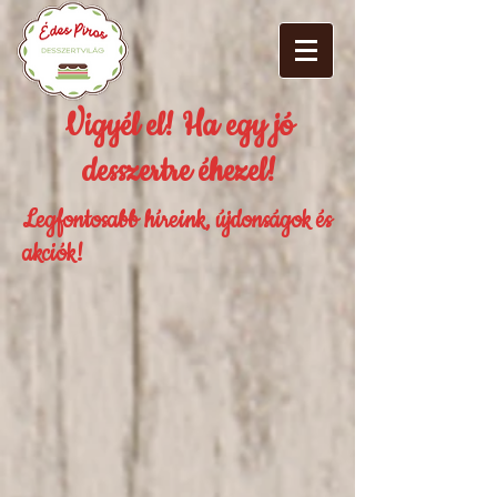
Vigyél el! Ha egy jó
desszertre éhezel!
Legfontosabb híreink, újdonságok és
akciók!