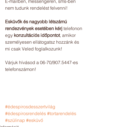
E-mailben, messengeren, sms-ben 
nem tudunk rendelést felvenni!
Esküvők és nagyobb létszámú 
rendezvények esetében kérj
 telefonon 
egy 
konzultációs időpontot
, amikor 
személyesen ellátogatsz hozzánk és 
mi csak Veled foglalkozunk!
Várjuk hívásod a 06-70/907.5447-es 
telefonszámon!
#édespirosdesszertvilág
#édespirosrendelés
#tortarendelés
#szülinap
#esküvő
információ