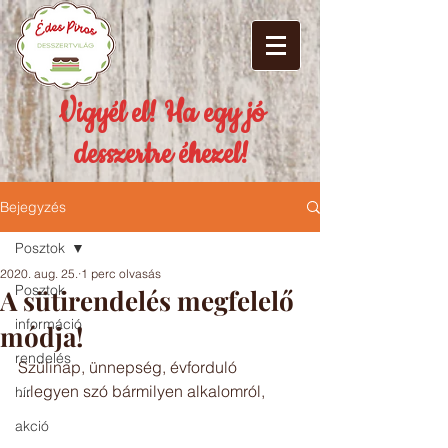
Vigyél el! Ha egy jó
desszertre éhezel!
Bejegyzés
Posztok
2020. aug. 25.
1 perc olvasás
Posztok
A sütirendelés megfelelő
információ
módja!
rendelés
Szülinap, ünnepség, évforduló 
...legyen szó bármilyen alkalomról,
hír
akció