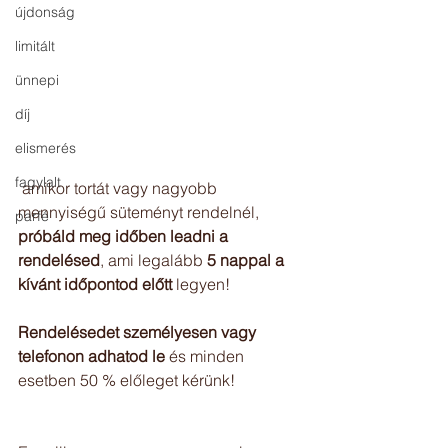
újdonság
limitált
ünnepi
díj
elismerés
fagylalt
 amikor tortát vagy nagyobb 
mennyiségű süteményt rendelnél, 
parfé
próbáld meg időben leadni a 
rendelésed
, ami legalább
 5 nappal a 
kívánt időpontod előtt 
legyen!
Rendelésedet személyesen vagy 
telefonon adhatod le
 és minden 
esetben 50 % előleget kérünk!