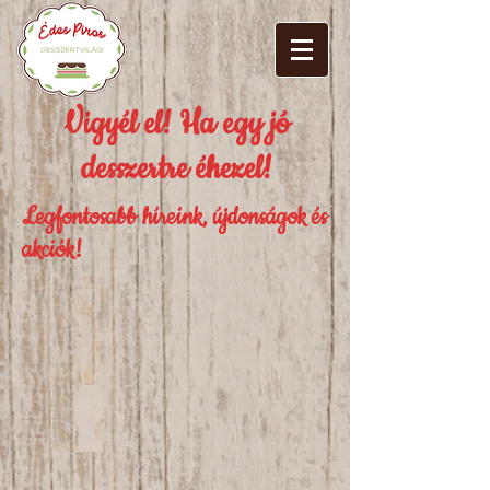
Vigyél el! Ha egy jó
desszertre éhezel!
Legfontosabb híreink, újdonságok és
akciók!