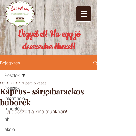
Vigyél el! Ha egy jó
desszertre éhezel!
Bejegyzés
Posztok
2021. júl. 27.
1 perc olvasás
Posztok
Kapros- sárgabarackos
információ
buborék
rendelés
Új desszert a kínálatunkban!
hír
akció