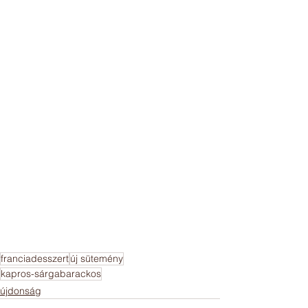
franciadesszert
új sütemény
kapros-sárgabarackos
újdonság