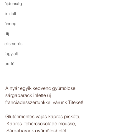
újdonság
limitált
ünnepi
díj
elismerés
fagylalt
parfé
A nyár egyik kedvenc gyümölcse, 
sárgabarack ihlette új 
franciadesszertünkkel várunk Titeket!
Gluténmentes vajas-kapros piskóta,
 Kapros- fehércsokoládé mousse,
 Sárgabarack gyümölcsbetét,