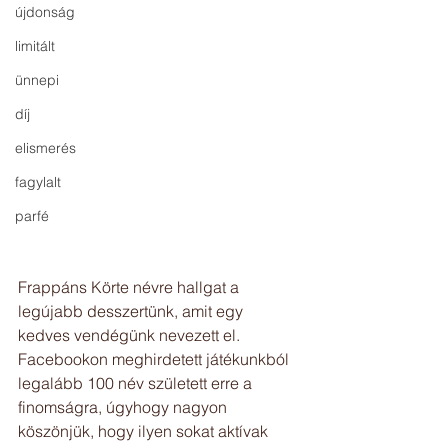
újdonság
limitált
ünnepi
díj
elismerés
fagylalt
parfé
Frappáns Körte névre hallgat a 
legújabb desszertünk, amit egy 
kedves vendégünk nevezett el. 
Facebookon meghirdetett játékunkból 
legalább 100 név született erre a 
finomságra, úgyhogy nagyon 
köszönjük, hogy ilyen sokat aktívak 