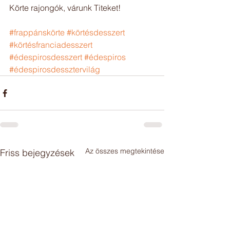
Körte rajongók, várunk Titeket!
#frappánskörte
#körtésdesszert
#körtésfranciadesszert
#édespirosdesszert
#édespiros
#édespirosdessztervilág
Az összes megtekintése
Friss bejegyzések