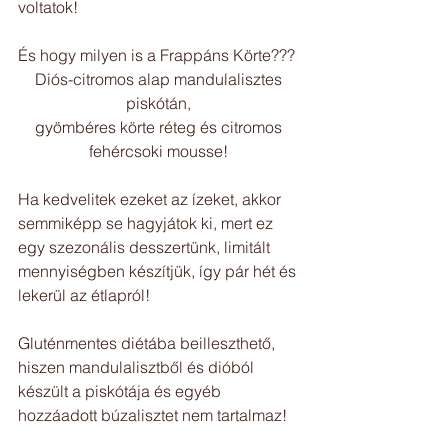
voltatok!
És hogy milyen is a Frappáns Körte??? 
Diós-citromos alap mandulalisztes 
piskótán, 
gyömbéres körte réteg és citromos 
fehércsoki mousse! 
Ha kedvelitek ezeket az ízeket, akkor 
semmiképp se hagyjátok ki, mert ez 
egy szezonális desszertünk, limitált 
mennyiségben készítjük, így pár hét és 
lekerül az étlapról!
Gluténmentes diétába beilleszthető, 
hiszen mandulalisztből és dióból 
készült a piskótája és egyéb 
hozzáadott búzalisztet nem tartalmaz!