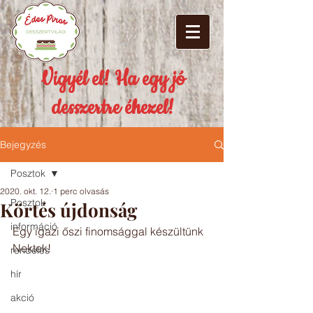
Vigyél el! Ha egy jó
desszertre éhezel!
Bejegyzés
Posztok
2020. okt. 12.
1 perc olvasás
Posztok
Körtés újdonság
információ
Egy igazi őszi finomsággal készültünk 
Nektek!
rendelés
hír
akció