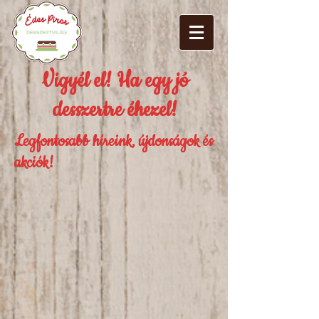
Vigyél el! Ha egy jó
desszertre éhezel!
Legfontosabb híreink, újdonságok és
akciók!