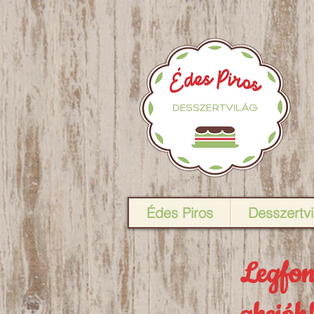
Édes Piros
Desszertv
Legfon