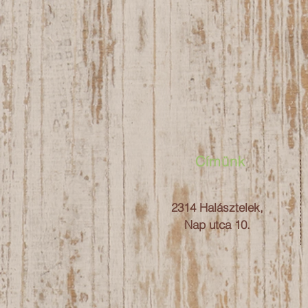
Címünk
2314 Halásztelek,
Nap utca 10.