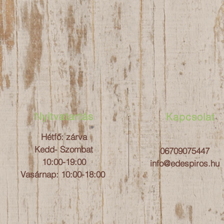
Nyitvatartás
Kapcsolat
Hétfő: zárva
Kedd- Szombat
06709075447
10:00-19:00
info@edespiros.hu
Vasárnap:
10:00-18:00