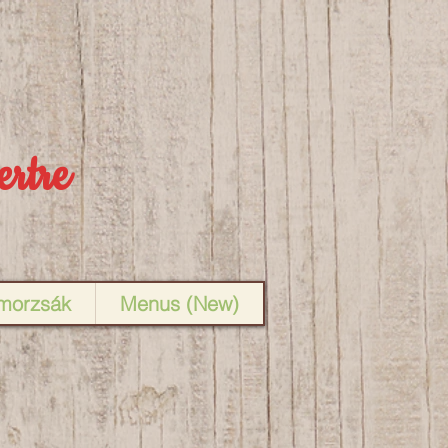
ertre
rmorzsák
Menus (New)