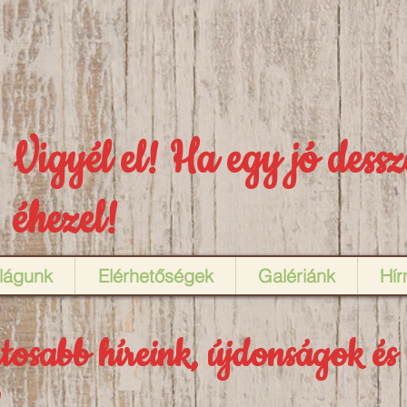
Vigyél el! Ha egy jó dessz
éhezel!
ilágunk
Elérhetőségek
Galériánk
Hí
tosabb híreink, újdonságok és